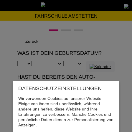
FAHRSCHULE AMSTETTEN
Zurück
WAS IST DEIN GEBURTSDATUM?
HAST DU BEREITS DEN AUTO-
FÜHRERSCHEIN?
DATENSCHUTZ­EINSTELLUNGEN
Ja
Wir verwenden Cookies auf unserer Website.
Einige von ihnen sind unerlässlich, während
andere uns helfen, diese Website und Ihre
Nein
Erfahrungen zu verbessern. Manche Cookies und
persönliche Daten dienen zur Personalisierung von
Anzeigen.
HAST DU BEREITS DEN LKW-