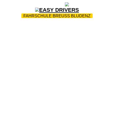
ZUR STARTSEITE
|
WEBTRAINING
|
FAQ
FAHRSCHULE BREUSS BLUDENZ
PARK
|
SERVICE & INFOS
|
FOTOS
|
FAQ
|
WICHTIG 
JOBS
|
KONTAKT