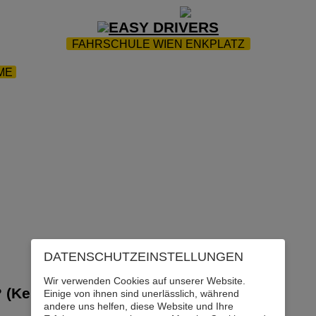
ZUR STARTSEITE
|
WEBTRAINING
|
FAQ
FAHRSCHULE WIEN ENKPLATZ
ME
|
FAHRTENPROTOKOLL L/L17
|
FUHRPARK
|
KONT
DATENSCHUTZ­EINSTELLUNGEN
Wir verwenden Cookies auf unserer Website.
? (Kein Moped!)
Einige von ihnen sind unerlässlich, während
andere uns helfen, diese Website und Ihre