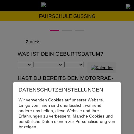
FAHRSCHULE GÜSSING
Zurück
WAS IST DEIN GEBURTSDATUM?
HAST DU BEREITS DEN MOTORRAD-
FÜHRERSCHEIN? (KEIN MOPED!)
DATENSCHUTZ­EINSTELLUNGEN
Ja
Wir verwenden Cookies auf unserer Website.
Einige von ihnen sind unerlässlich, während
andere uns helfen, diese Website und Ihre
Nein
Erfahrungen zu verbessern. Manche Cookies und
persönliche Daten dienen zur Personalisierung von
Anzeigen.
HAST DU BEREITS DEN TRAKTOR-