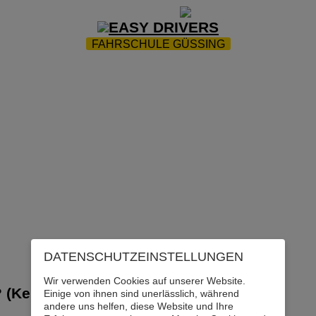
ZUR STARTSEITE
|
WEBTRAINING
|
FAQ
FAHRSCHULE GÜSSING
FAHRZEUGE
|
PRÜFUNGSTERMINE
|
FAHRTENPROT
FAHRSCHULE
|
ÄRZTELISTE
|
KONTAKT
DATENSCHUTZ­EINSTELLUNGEN
Wir verwenden Cookies auf unserer Website.
? (Kein Moped!)
Einige von ihnen sind unerlässlich, während
andere uns helfen, diese Website und Ihre