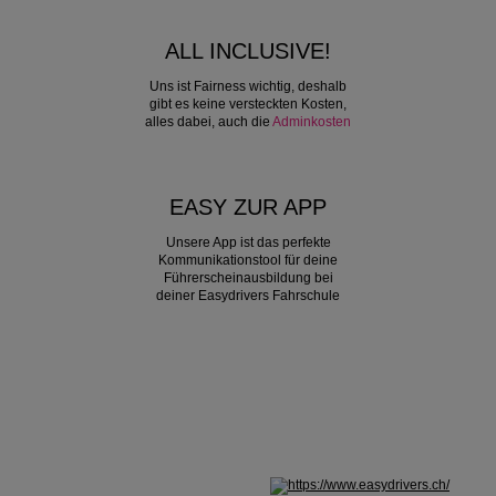
ALL INCLUSIVE!
Uns ist Fairness wichtig, deshalb
gibt es keine versteckten Kosten,
alles dabei, auch die
Adminkosten
EASY ZUR APP
Unsere App ist das perfekte
Kommunikationstool für deine
Führerscheinausbildung bei
deiner Easydrivers Fahrschule
Nicht in Österreich? Land wechseln: