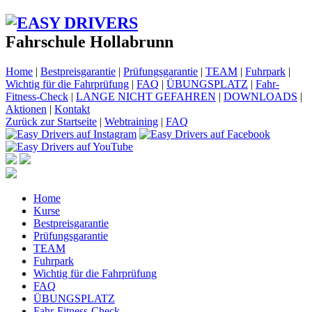
Fahrschule Hollabrunn
Home
|
Bestpreisgarantie
|
Prüfungsgarantie
|
TEAM
|
Fuhrpark
|
Wichtig für die Fahrprüfung
|
FAQ
|
ÜBUNGSPLATZ
|
Fahr-
Fitness-Check
|
LANGE NICHT GEFAHREN
|
DOWNLOADS
|
Aktionen
|
Kontakt
Zurück zur Startseite
|
Webtraining
|
FAQ
Home
Kurse
Bestpreisgarantie
Prüfungsgarantie
TEAM
Fuhrpark
Wichtig für die Fahrprüfung
FAQ
ÜBUNGSPLATZ
Fahr-Fitness-Check