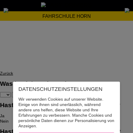
FAHRSCHULE HORN
Zurück
Was ist dein Geburtsdatum?
DATENSCHUTZ­EINSTELLUNGEN
Wir verwenden Cookies auf unserer Website.
Hast du bereits den Auto-Führerschein?
Einige von ihnen sind unerlässlich, während
andere uns helfen, diese Website und Ihre
Erfahrungen zu verbessern. Manche Cookies und
Ja
persönliche Daten dienen zur Personalisierung von
Nein
Anzeigen.
Hast du bereits den LKW-Führerschein?