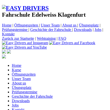
Fahrschule Edelweiss Klagenfurt
Home
|
Öffnungszeiten
|
Unser Team
|
About us
|
Übungsplatz
|
Prüfungstermine
|
Geschichte der Fahrschule
|
Downloads
|
Jobs
|
Kontakt
Zurück zur Startseite
|
Webtraining
|
FAQ
Home
Kurse
Öffnungszeiten
Unser Team
About us
Übungsplatz
Prüfungstermine
Geschichte der Fahrschule
Downloads
Jobs
Kontakt