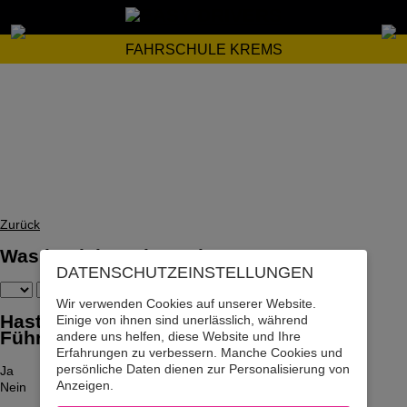
FAHRSCHULE KREMS
Zurück
Was ist dein Geburtsdatum?
DATENSCHUTZ­EINSTELLUNGEN
Wir verwenden Cookies auf unserer Website.
Hast du bereits den Motorrad-
Einige von ihnen sind unerlässlich, während
Führerschein? (Kein Moped!)
andere uns helfen, diese Website und Ihre
Erfahrungen zu verbessern. Manche Cookies und
persönliche Daten dienen zur Personalisierung von
Ja
Anzeigen.
Nein