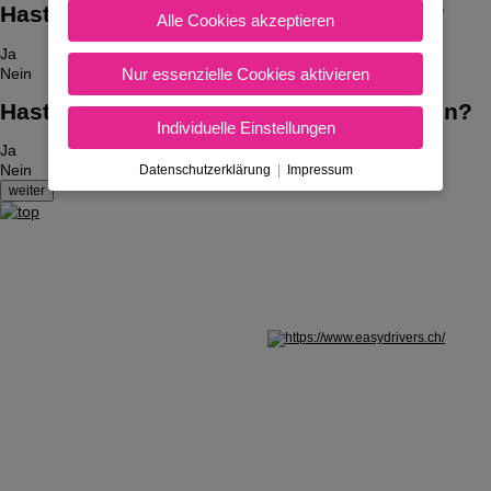
Hast du bereits den Auto-Führerschein?
Alle Cookies akzeptieren
Ja
Nur essenzielle Cookies aktivieren
Nein
Hast du bereits den Traktor-Führerschein?
Individuelle Einstellungen
Ja
Nein
Datenschutzerklärung
|
Impressum
Nicht in Österreich? Land wechseln: