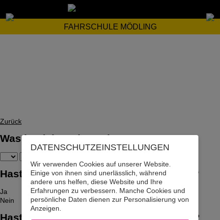
FAHRSCHULE MÖDLING
Zurück
Was ist dein Geburtsdatum?
DATENSCHUTZ­EINSTELLUNGEN
Wir verwenden Cookies auf unserer Website.
Hast du bereits den Auto-Führerschein?
Einige von ihnen sind unerlässlich, während
andere uns helfen, diese Website und Ihre
Erfahrungen zu verbessern. Manche Cookies und
Ja
persönliche Daten dienen zur Personalisierung von
Nein
Anzeigen.
Hast du bereits den LKW-Führerschein?