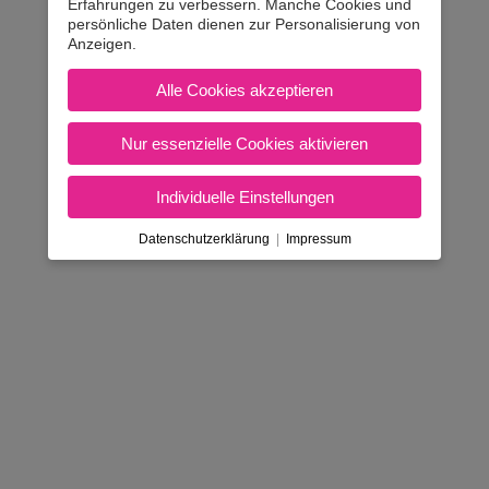
Erfahrungen zu verbessern. Manche Cookies und
persönliche Daten dienen zur Personalisierung von
Anzeigen.
Alle Cookies akzeptieren
AGB & Inhaberdaten
|
Amtlicher Tarif
|
Kontakt
Nicht in Österreich? Land wec
Nur essenzielle Cookies aktivieren
Individuelle Einstellungen
Datenschutzerklärung
|
Impressum