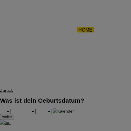
ZURÜCK 
HOME
|
AKTIONEN
|
VISION
|
Z
Zurück
Was ist dein Geburtsdatum?