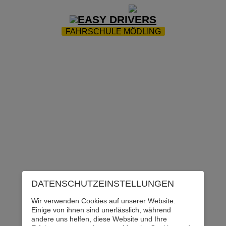
ZUR STARTSEITE
|
WEBTRAINING
|
FAQ
FAHRSCHULE MÖDLING
TEAM
|
PARTNER
|
FUHRPARK
|
ÜBUNGSPLATZ
|
D
WEIRAD-SICHERHEIT
|
UNSERE PRÜFUNGEN
|
JOBS
DATENSCHUTZ­EINSTELLUNGEN
Wir verwenden Cookies auf unserer Website.
Einige von ihnen sind unerlässlich, während
andere uns helfen, diese Website und Ihre