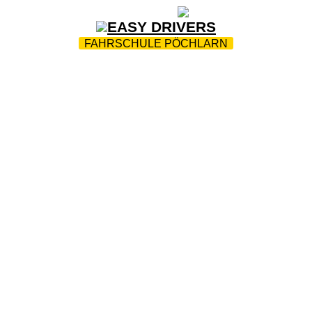
ZUR STARTSEITE
|
WEBTRAINING
|
FAQ
FAHRSCHULE PÖCHLARN
RPARK
|
AKTIONEN
|
INFOS
|
FAHRTENPROTOKOLLE
AUSBILDUNG
|
KONTAKT