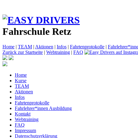
Fahrschule Retz
Home
|
TEAM
|
Aktionen
|
Infos
|
Fahrtenprotokolle
|
Fahrlehrer*inn
Zurück zur Startseite
|
Webtraining
|
FAQ
Home
Kurse
TEAM
Aktionen
Infos
Fahrtenprotokolle
Fahrlehrer*innen Ausbildung
Kontakt
Webtraining
FAQ
Impressum
Datenschutzerklärung