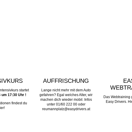
SIVKURS
AUFFRISCHUNG
EA
WEBTR
ntensivkurs startet
Lange nicht mehr mit dem Auto
 um 17:30 Uhr !
gefahren? Egal welches Alter, wir
Das Webtraining g
machen dich wieder mobil. Infos
Easy Drivers. Hie
tionen findest du
unter 01/60 222 00 oder
ier!
reumannplatz@easydrivers.at