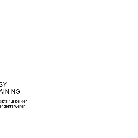
SY
AINING
ibt's nur bei den
r geht's weiter.