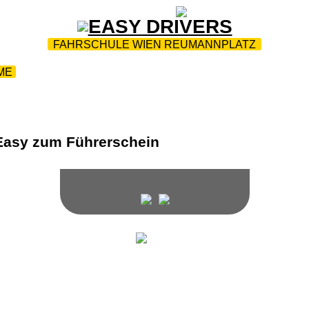
ZUR STARTSEITE
|
WEBTRAINING
|
FAQ
FAHRSCHULE WIEN REUMANNPLATZ
ME
|
FAHRTENPROTOKOLL L/L17
|
FUHRPARK
|
KONT
Wir unterrichten in den folgenden Sprachen: