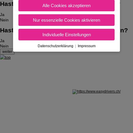
Hast du bereits den Auto-Führerschein?
Alle Cookies akzeptieren
Ja
Nur essenzielle Cookies aktivieren
Nein
Hast du bereits den Traktor-Führerschein?
Individuelle Einstellungen
Ja
Nein
Datenschutzerklärung
|
Impressum
Nicht in Österreich? Land wechseln: