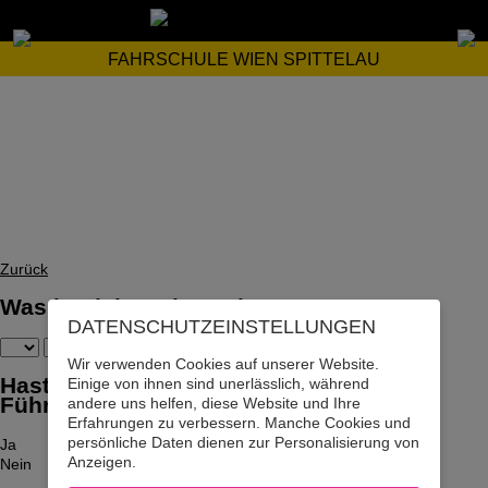
FAHRSCHULE WIEN SPITTELAU
Zurück
Was ist dein Geburtsdatum?
DATENSCHUTZ­EINSTELLUNGEN
Wir verwenden Cookies auf unserer Website.
Hast du bereits den Motorrad-
Einige von ihnen sind unerlässlich, während
Führerschein? (Kein Moped!)
andere uns helfen, diese Website und Ihre
Erfahrungen zu verbessern. Manche Cookies und
persönliche Daten dienen zur Personalisierung von
Ja
Anzeigen.
Nein