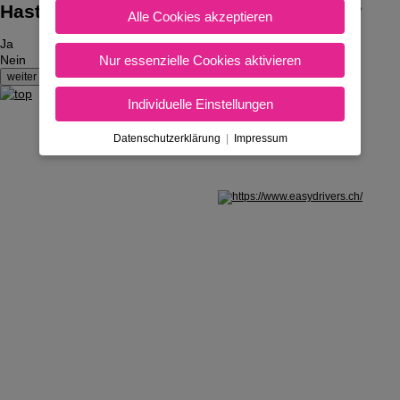
Hast du bereits den Auto-Führerschein?
Alle Cookies akzeptieren
Ja
Nur essenzielle Cookies aktivieren
Nein
Individuelle Einstellungen
Datenschutzerklärung
|
Impressum
Nicht in Österreich? Land wechseln: