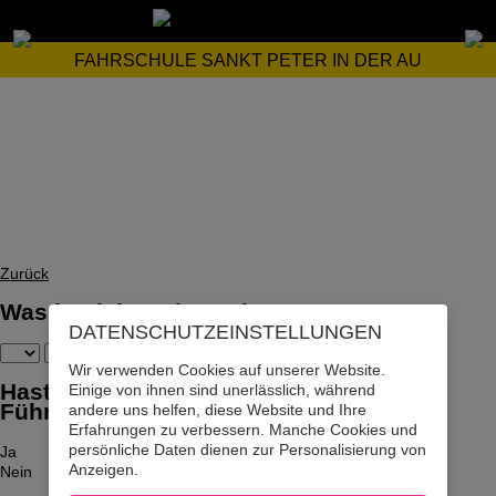
FAHRSCHULE SANKT PETER IN DER AU
Zurück
Was ist dein Geburtsdatum?
DATENSCHUTZ­EINSTELLUNGEN
Wir verwenden Cookies auf unserer Website.
Hast du bereits den Motorrad-
Einige von ihnen sind unerlässlich, während
Führerschein? (Kein Moped!)
andere uns helfen, diese Website und Ihre
Erfahrungen zu verbessern. Manche Cookies und
persönliche Daten dienen zur Personalisierung von
Ja
Anzeigen.
Nein