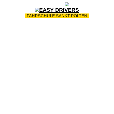
ZUR STARTSEITE
|
WEBTRAINING
|
FAQ
FAHRSCHULE SANKT PÖLTEN
TEAM
|
INFOS
|
FAHRTENPROTOKOLLE
|
FAHRLEHRE
JOBS
|
KONTAKT