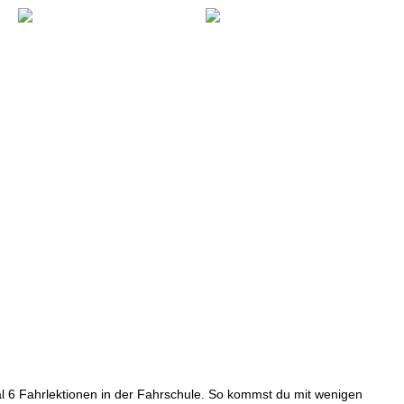
G
|
TEAM
|
FOTOS
|
KONTAKT
l 6 Fahrlektionen in der Fahrschule. So kommst du mit wenigen