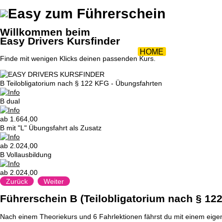
ZURÜCK 
Willkommen beim
Easy Drivers Kursfinder
HOME
|
AKTIONEN
Finde mit wenigen Klicks deinen passenden Kurs.
FUHRPAR
B Teilobligatorium nach § 122 KFG - Übungsfahrten
B dual
ab 1.664,00
B mit "L" Übungsfahrt als Zusatz
ab 2.024,00
B Vollausbildung
ab 2.024,00
Zurück
Weiter
Führerschein B (Teilobligatorium nach § 12
Nach einem Theoriekurs und 6 Fahrlektionen fährst du mit einem eig