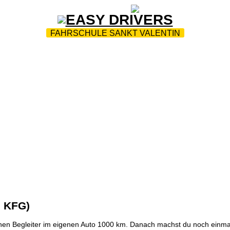
ZUR STARTSEITE
|
WEBTRAINING
|
FAQ
FAHRSCHULE SANKT VALENTIN
|
FAHRSICHERHEITSTRAINING
|
MOBILITY-AUSBILDUN
K
|
DOWNLOADS
|
PC-PRÜFUNGS-TERMINE
|
JOBS
|
2 KFG)
enen Begleiter im eigenen Auto 1000 km. Danach machst du noch einma