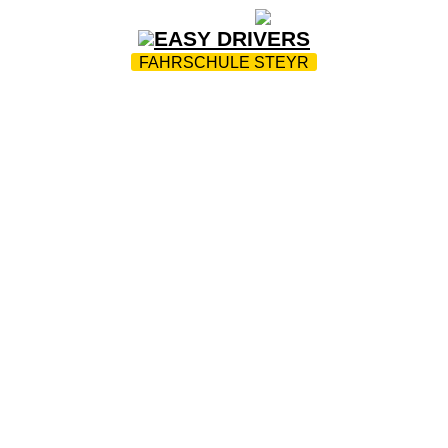
ZUR STARTSEITE
|
WEBTRAINING
|
FAQ
FAHRSCHULE STEYR
R ?
|
TEAM
|
FUHRPARK
|
INFO THEORIE-PRÜFUNG
ÜBUNGSPLATZ
|
DOWNLOADS
|
JOBS
|
KONTAKT