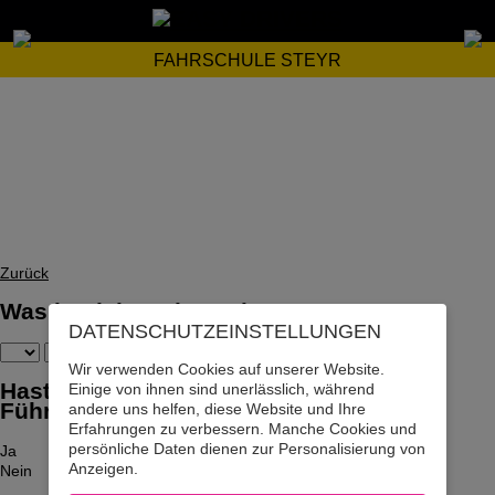
FAHRSCHULE STEYR
Zurück
Was ist dein Geburtsdatum?
DATENSCHUTZ­EINSTELLUNGEN
Wir verwenden Cookies auf unserer Website.
Hast du bereits den Motorrad-
Einige von ihnen sind unerlässlich, während
Führerschein? (Kein Moped!)
andere uns helfen, diese Website und Ihre
Erfahrungen zu verbessern. Manche Cookies und
persönliche Daten dienen zur Personalisierung von
Ja
Anzeigen.
Nein