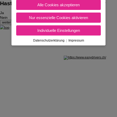
Hast du bereits den Auto-Führerschein?
Alle Cookies akzeptieren
Ja
Nur essenzielle Cookies aktivieren
Nein
Individuelle Einstellungen
Datenschutzerklärung
|
Impressum
Nicht in Österreich? Land wechseln: