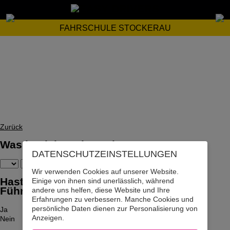
FAHRSCHULE STOCKERAU
Zurück
Was ist dein Geburtsdatum?
DATENSCHUTZ­EINSTELLUNGEN
Wir verwenden Cookies auf unserer Website.
Hast du bereits den Motorrad-
Einige von ihnen sind unerlässlich, während
Führerschein? (Kein Moped!)
andere uns helfen, diese Website und Ihre
Erfahrungen zu verbessern. Manche Cookies und
persönliche Daten dienen zur Personalisierung von
Ja
Anzeigen.
Nein