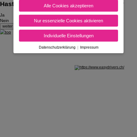
Hast du bereits den Auto-Führerschein?
Alle Cookies akzeptieren
Ja
Nur essenzielle Cookies aktivieren
Nein
Individuelle Einstellungen
Datenschutzerklärung
|
Impressum
Nicht in Österreich? Land wechseln: