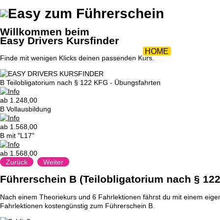
ZURÜCK 
Willkommen beim
Easy Drivers Kursfinder
HOME
|
AKTIONE
Finde mit wenigen Klicks deinen passenden Kurs.
DOWNLOADS
|
UNSERE
B Teilobligatorium nach § 122 KFG - Übungsfahrten
ab 1.248,00
B Vollausbildung
ab 1.568,00
B mit "L17"
ab 1.568,00
Zurück
Weiter
Führerschein B (Teilobligatorium nach § 12
Nach einem Theoriekurs und 6 Fahrlektionen fährst du mit einem eig
Fahrlektionen kostengünstig zum Führerschein B.