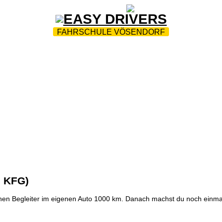
ZUR STARTSEITE
|
WEBTRAINING
|
FAQ
FAHRSCHULE VÖSENDORF
N
|
ANFAHRTSPLAN
|
TEAM
|
PARTNER
|
FUHRPARK
 VISION
|
ZWEIRAD-SICHERHEIT
|
UNSERE PRÜFUN
2 KFG)
enen Begleiter im eigenen Auto 1000 km. Danach machst du noch einma