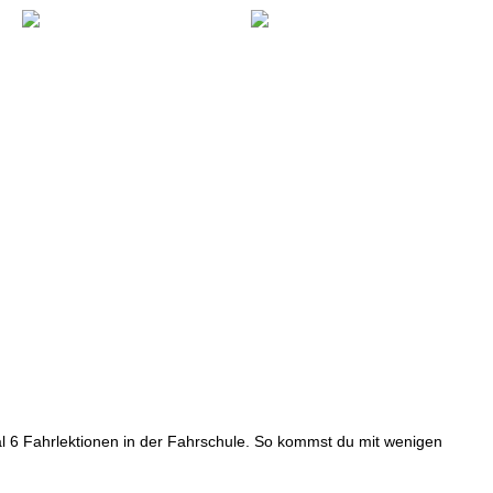
|
ÜBUNGSPLATZ
|
GEN
|
JOBS
|
KONTAKT
l 6 Fahrlektionen in der Fahrschule. So kommst du mit wenigen