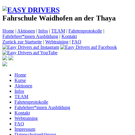
Fahrschule Waidhofen an der Thaya
Home
|
Aktionen
|
Infos
|
TEAM
|
Fahrtenprotokolle
|
Fahrlehrer*innen Ausbildung
|
Kontakt
Zurück zur Startseite
|
Webtraining
|
FAQ
Home
Kurse
Aktionen
Infos
TEAM
Fahrtenprotokolle
Fahrlehrer*innen Ausbildung
Kontakt
Webtraining
FAQ
Impressum
Datenschutzerklärung