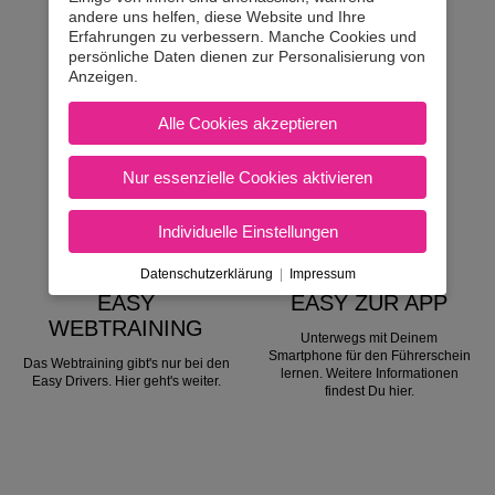
andere uns helfen, diese Website und Ihre
Erfahrungen zu verbessern. Manche Cookies und
B Vollausbildung
ab 2.059,00
persönliche Daten dienen zur Personalisierung von
Anzeigen.
B mit "L17"
ab 1.996,00
Alle Cookies akzeptieren
Nur essenzielle Cookies aktivieren
ZURÜCK
WEITER
Individuelle Einstellungen
Datenschutzerklärung
|
Impressum
EASY
EASY ZUR APP
WEBTRAINING
Unterwegs mit Deinem
Smartphone für den Führerschein
Das Webtraining gibt's nur bei den
lernen. Weitere Informationen
Easy Drivers. Hier geht's weiter.
findest Du hier.