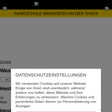
FAHRSCHULE WAIDHOFEN AN DER THAYA
Zurück
Was ist dein Geburtsdatum?
DATENSCHUTZ­EINSTELLUNGEN
Wir verwenden Cookies auf unserer Website.
Hast du bereits den Auto-Führerschein?
Einige von ihnen sind unerlässlich, während
andere uns helfen, diese Website und Ihre
Erfahrungen zu verbessern. Manche Cookies und
Ja
persönliche Daten dienen zur Personalisierung von
Nein
Anzeigen.
Hast du bereits den LKW-Führerschein?