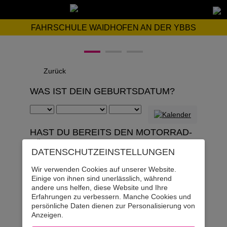
FAHRSCHULE WAIDHOFEN AN DER YBBS
Zurück
WAS IST DEIN GEBURTSDATUM?
HAST DU BEREITS DEN MOTORRAD-
FÜHRERSCHEIN? (KEIN MOPED!)
DATENSCHUTZ­EINSTELLUNGEN
Ja
Wir verwenden Cookies auf unserer Website.
Einige von ihnen sind unerlässlich, während
andere uns helfen, diese Website und Ihre
Nein
Erfahrungen zu verbessern. Manche Cookies und
persönliche Daten dienen zur Personalisierung von
Anzeigen.
HAST DU BEREITS DEN TRAKTOR-