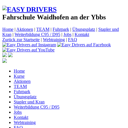
Fahrschule Waidhofen an der Ybbs
Home
|
Aktionen
|
TEAM
|
Fuhrpark
|
Übungsplatz
|
Stapler und
Kran
|
Weiterbildung C95 / D95
|
Jobs
|
Kontakt
Zurück zur Startseite
|
Webtraining
|
FAQ
Home
Kurse
Aktionen
TEAM
Fuhrpark
Übungsplatz
Stapler und Kran
Weiterbildung C95 / D95
Jobs
Kontakt
Webtraining
FAQ