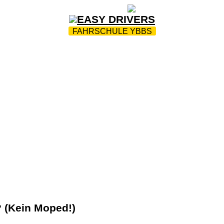
ZUR STARTSEITE
|
WEBTRAINING
|
FAQ
FAHRSCHULE YBBS
HRPARK
|
AKTIONEN
|
INFOS
|
ÜBUNGSPLATZ
|
FA
FAHRLEHRER*INNEN AUSBILDUNG
|
KONTAKT
? (Kein Moped!)