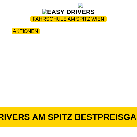
ZUR STARTSEITE
|
WEBTRAINING
|
FAQ
FAHRSCHULE AM SPITZ WIEN
ME
|
AKTIONEN
|
TEAM
|
FUHRPARK
|
JOBS
|
KONT
RIVERS AM SPITZ BESTPREISG