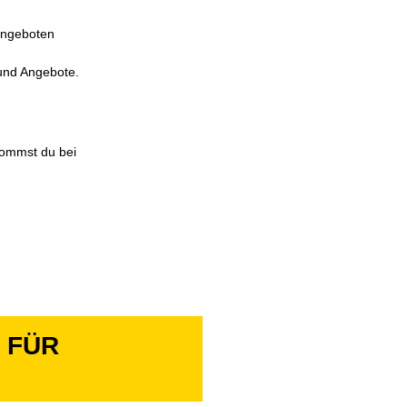
 angeboten
 und Angebote.
kommst du bei
 FÜR