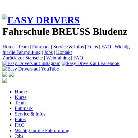
Fahrschule BREUSS Bludenz
Home
|
Team
|
Fuhrpark
|
Service & Infos
|
Fotos
|
FAQ
|
Wichtig
für die Fahrprüfung
|
Jobs
|
Kontakt
Zurück zur Startseite
|
Webtraining
|
FAQ
Home
Kurse
Team
Fuhrpark
Service & Infos
Fotos
FAQ
Wichtig für die Fahrprüfung
Jobs