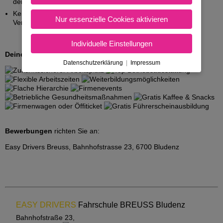
der Klasse B
Keine Bestrafung wegen schweren Verstößen gegen
Nur essenzielle Cookies aktivieren
Verkehrsvorschriften
Individuelle Einstellungen
Deine Benefits:
Datenschutzerklärung
|
Impressum
Bewerbungen
richten Sie an:
Easy Drivers Breuss, Bahnhofstrasse 23, 6700 Bludenz
EASY DRIVERS
Fahrschule BREUSS Bludenz
Bahnhofstraße 23,