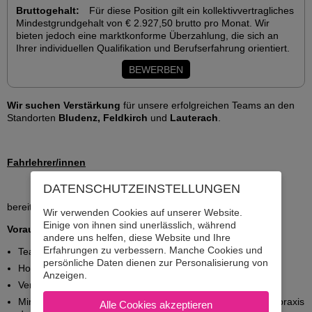
Bruttogehalt:
Für diese Position gilt ein kollektivvertragliches
Mindestgrundgehalt von € 2.927,50 brutto pro Monat. Wir
bieten jedoch eine marktkonforme Überzahlung, die sich an
Ihrer individuellen Qualifikation und Berufserfahrung orientiert.
Wir suchen Verstärkung
für unsere erfolgreichen Teams an den
Standorten
Bludenz, Feldkirch
und
Lauterach
.
Fahrlehrer/innen
DATENSCHUTZ­EINSTELLUNGEN
bereits ausgebildet oder zur Ausbildung in Vollzeit oder Teilzeit
Wir verwenden Cookies auf unserer Website.
Einige von ihnen sind unerlässlich, während
Voraussetzungen:
andere uns helfen, diese Website und Ihre
Erfahrungen zu verbessern. Manche Cookies und
Teamfähigkeit
persönliche Daten dienen zur Personalisierung von
Hohe soziale Kompetenz
Anzeigen.
Vertrauenswürdigkeit
Mindestens 3 Jahre Besitz der Lenkberechtigung und Lenkpraxis
Alle Cookies akzeptieren