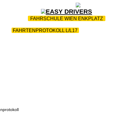
ZUR STARTSEITE
|
WEBTRAINING
|
FAQ
FAHRSCHULE WIEN ENKPLATZ
ME
|
FAHRTENPROTOKOLL L/L17
|
FUHRPARK
|
KONT
nprotokoll