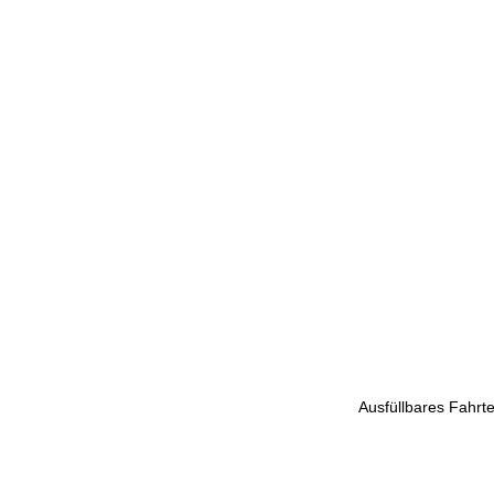
ZURÜCK 
HO
Ausfüllbares Fahrte