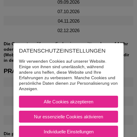
09.09.2026
07.10.2026
04.11.2026
02.12.2026
Die Computerprüfungen finden immer mittwochs um 14 Uhr
oder 14:30 Uhr in der Fahrschule in Krumbach
DATENSCHUTZ­EINSTELLUNGEN
(Mobilitätscenter) statt. Die genaue Prüfungsuhrzeit wird dir
in der Woche vor der Prüfung per WhatsApp gesendet.
Wir verwenden Cookies auf unserer Website.
Einige von ihnen sind unerlässlich, während
PRAKTISCHE PRÜFUNGEN:
andere uns helfen, diese Website und Ihre
Erfahrungen zu verbessern. Manche Cookies und
20.08.2026
persönliche Daten dienen zur Personalisierung von
Anzeigen.
24.09.2026
22.10.2026
Alle Cookies akzeptieren
19.11.2026
Nur essenzielle Cookies aktivieren
17.12.2026
Individuelle Einstellungen
Die praktischen Prüfungen finden immer donnerstags am