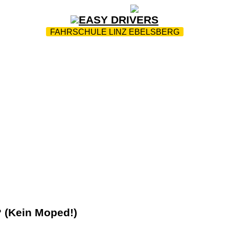
ZUR STARTSEITE
|
WEBTRAINING
|
FAQ
FAHRSCHULE LINZ EBELSBERG
NING
|
PC-PRÜFUNGSTERMINE
|
MOBILITY-AUSBILDU
HRPARK
|
FAHRSICHERHEITSTRAINING
|
JOBS
|
KONT
? (Kein Moped!)