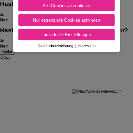
Hast du bereits den Auto-Führerschein?
Alle Cookies akzeptieren
Ja
Nur essenzielle Cookies aktivieren
Nein
Hast du bereits den Traktor-Führerschein?
Individuelle Einstellungen
Ja
Nein
Datenschutzerklärung
|
Impressum
Nicht in Österreich? Land wechseln: