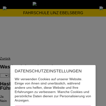
FAHRSCHULE LINZ EBELSBERG
Zurück
Was ist dein Geburtsdatum?
DATENSCHUTZ­EINSTELLUNGEN
Wir verwenden Cookies auf unserer Website.
Hast du bereits den Motorrad-
Einige von ihnen sind unerlässlich, während
Führerschein? (Kein Moped!)
andere uns helfen, diese Website und Ihre
Erfahrungen zu verbessern. Manche Cookies und
persönliche Daten dienen zur Personalisierung von
Ja
Anzeigen.
Nein