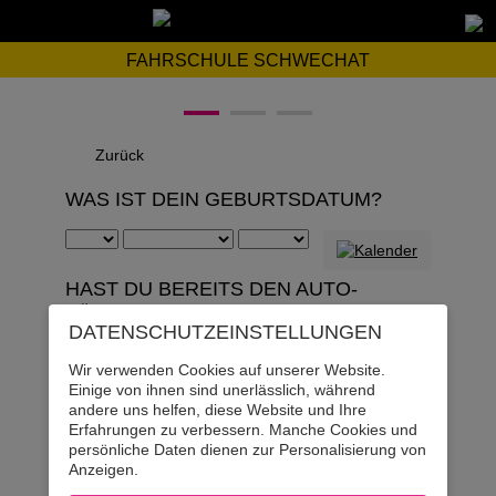
FAHRSCHULE SCHWECHAT
Zurück
WAS IST DEIN GEBURTSDATUM?
HAST DU BEREITS DEN AUTO-
FÜHRERSCHEIN?
DATENSCHUTZ­EINSTELLUNGEN
Ja
Wir verwenden Cookies auf unserer Website.
Einige von ihnen sind unerlässlich, während
andere uns helfen, diese Website und Ihre
Nein
Erfahrungen zu verbessern. Manche Cookies und
persönliche Daten dienen zur Personalisierung von
Anzeigen.