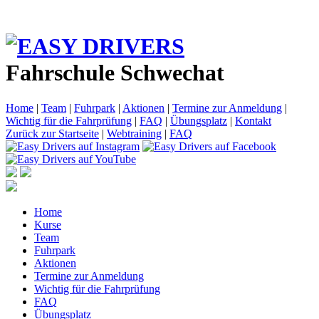
Fahrschule Schwechat
Home
|
Team
|
Fuhrpark
|
Aktionen
|
Termine zur Anmeldung
|
Wichtig für die Fahrprüfung
|
FAQ
|
Übungsplatz
|
Kontakt
Zurück zur Startseite
|
Webtraining
|
FAQ
Home
Kurse
Team
Fuhrpark
Aktionen
Termine zur Anmeldung
Wichtig für die Fahrprüfung
FAQ
Übungsplatz