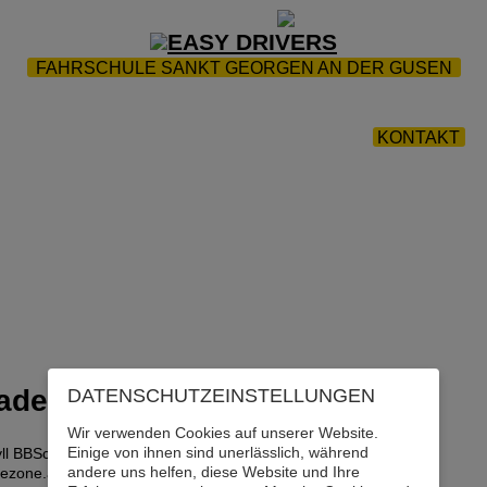
ZUR STARTSEITE
|
WEBTRAINING
|
FAQ
FAHRSCHULE SANKT GEORGEN AN DER GUSEN
PRÜFUNGS - TERMINE 2026
|
FUHRPARK
|
GALERIE
|
AUSBILDUNG
|
DOWNLOADS
|
JOBS
|
KONTAKT
DATENSCHUTZ­EINSTELLUNGEN
Wir verwenden Cookies auf unserer Website.
Einige von ihnen sind unerlässlich, während
ll BBSc.
andere uns helfen, diese Website und Ihre
ezone.at