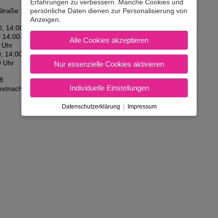
Erfahrungen zu verbessern. Manche Cookies und
persönliche Daten dienen zur Personalisierung von
traße 1/ 2. Stock, 4222 St. Georgen/Gusen
Anzeigen.
0, 14:00-17:30 Uhr
, 14:00-17:30 Uhr
Alle Cookies akzeptieren
 Uhr
, 14:00-17:30 Uhr
0 Uhr
Nur essenzielle Cookies aktivieren
8
Individuelle Einstellungen
extnachrichten:
+43 7237 40 338
Datenschutzerklärung
|
Impressum
AGB & Inhaberdaten
|
Amtlicher Tarif
|
Kontakt
Nicht in Österreich? Land wec