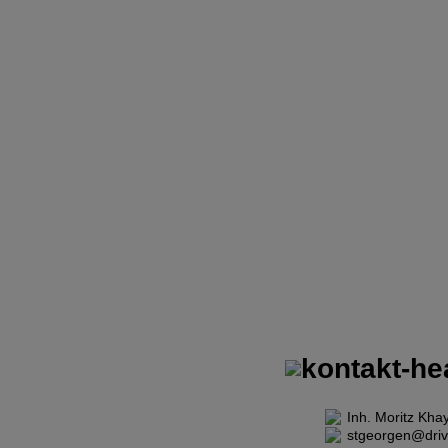
ZURÜCK 
HOME
|
THEORIE
Inh. Moritz Khay
stgeorgen@driv