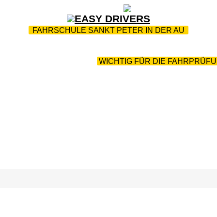
ZUR STARTSEITE
|
WEBTRAINING
|
FAQ
FAHRSCHULE SANKT PETER IN DER AU
HERHEITSTRAINING
|
MOBILITY-AUSBILDUNG
|
PC-PR
TEAM
|
DOWNLOADS
|
WICHTIG FÜR DIE FAHRPRÜF