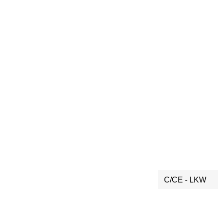
ZURÜCK 
HOME
|
FAHRSIC
FUHRPARK
|
FOTOS
|
C/CE - LKW