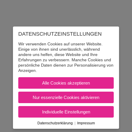
DATENSCHUTZ­EINSTELLUNGEN
SPARE €100 BEI
Wir verwenden Cookies auf unserer Website.
DER ANMELDUNG!
Einige von ihnen sind unerlässlich, während
andere uns helfen, diese Website und Ihre
Jetzt anmelden und
Lernunterlagen im Wert von bis
Erfahrungen zu verbessern. Manche Cookies und
zu €100 GRATIS
erhalten!
persönliche Daten dienen zur Personalisierung von
Anzeigen.
Alle Cookies akzeptieren
MOPED AB € 225,-
Mach noch heuer deine AM-
Nur essenzielle Cookies aktivieren
Ausbildung! In unserem AM-
Führerscheinpaket sind Kurs,
Fahrstunden und Prüfung
Individuelle Einstellungen
enthalten!
Datenschutzerklärung
|
Impressum