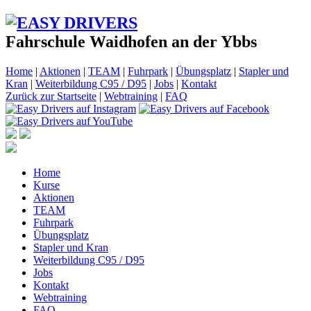
Fahrschule Waidhofen an der Ybbs
Home
|
Aktionen
|
TEAM
|
Fuhrpark
|
Übungsplatz
|
Stapler und
Kran
|
Weiterbildung C95 / D95
|
Jobs
|
Kontakt
Zurück zur Startseite
|
Webtraining
|
FAQ
Home
Kurse
Aktionen
TEAM
Fuhrpark
Übungsplatz
Stapler und Kran
Weiterbildung C95 / D95
Jobs
Kontakt
Webtraining
FAQ