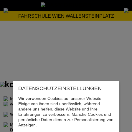
FAHRSCHULE WIEN WALLENSTEINPLATZ
DATENSCHUTZ­EINSTELLUNGEN
Wir verwenden Cookies auf unserer Website.
Ing. Reinhard Koller
Einige von ihnen sind unerlässlich, während
wallensteinplatz@easydrivers.at
andere uns helfen, diese Website und Ihre
Erfahrungen zu verbessern. Manche Cookies und
Wallensteinstraße 29, 1200 Wien
persönliche Daten dienen zur Personalisierung von
Mo-Mi 10.00-13.00 & 14.00-18.30 Uhr
Anzeigen.
Do, Fr 10.00-13.00 & 14.00-18.00 Uhr