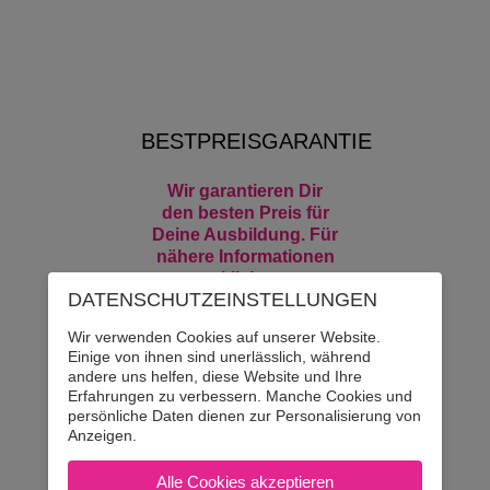
BESTPREISGARANTIE
Wir garantieren Dir
den besten Preis für
Deine Ausbildung. Für
nähere Informationen
klicke
DATENSCHUTZ­EINSTELLUNGEN
HIER
Wir verwenden Cookies auf unserer Website.
Einige von ihnen sind unerlässlich, während
andere uns helfen, diese Website und Ihre
Erfahrungen zu verbessern. Manche Cookies und
persönliche Daten dienen zur Personalisierung von
DEINE NÄCHSTEN
Anzeigen.
KURSE
Kursbeginn B & B-L17:
Alle Cookies akzeptieren