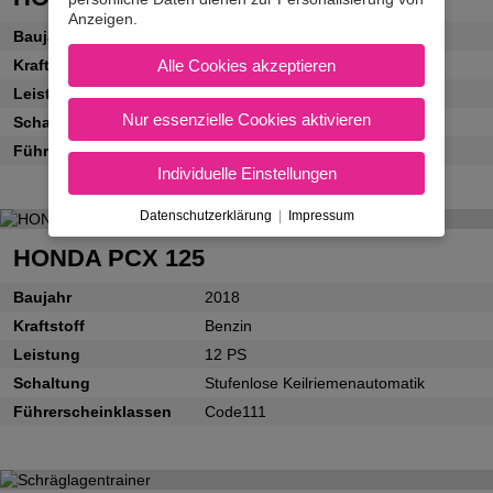
Anzeigen.
Baujahr
2018
Kraftstoff
Benzin
Alle Cookies akzeptieren
Leistung
46 PS
Nur essenzielle Cookies aktivieren
Schaltung
6-Gang Schaltgetriebe
Führerscheinklassen
A2
Individuelle Einstellungen
Datenschutzerklärung
|
Impressum
HONDA PCX 125
Baujahr
2018
Kraftstoff
Benzin
Leistung
12 PS
Schaltung
Stufenlose Keilriemenautomatik
Führerscheinklassen
Code111