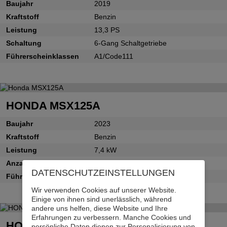
Baujahr
2019
Kraftstoff
Benzin
Leistung
13,3 PS
Schaltung
6-Gang Schaltgetriebe
Führerscheinklassen
A1/Code111
HONDA MSX125A
Baujahr
2023
Kraftstoff
Benzin
Leistung
7,4 kW
Anzahl
1
DATENSCHUTZ­EINSTELLUNGEN
Führerscheinklassen
A1
Wir verwenden Cookies auf unserer Website.
Einige von ihnen sind unerlässlich, während
andere uns helfen, diese Website und Ihre
Erfahrungen zu verbessern. Manche Cookies und
HONDA CMX500A
persönliche Daten dienen zur Personalisierung von