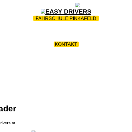
ZUR STARTSEITE
|
WEBTRAINING
|
FAQ
FAHRSCHULE PINKAFELD
AM
|
FUHRPARK
|
AKTIONEN & ANGEBOTE
|
ERSTE H
N
|
FAHRPRÜFUNGEN
|
DOWNLOADS
|
NACHSCHULU
KONTAKT
rivers.at