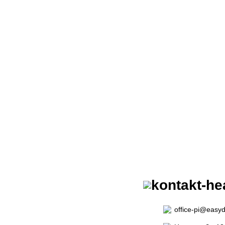
ZURÜCK 
HOME
|
TE
THEORIEPRÜFUNGE
office-pi@easyd