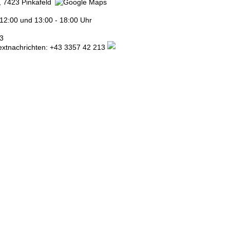
, 7423 Pinkafeld
 12:00 und 13:00 - 18:00 Uhr
3
extnachrichten:
+43 3357 42 213
AGB & Inhaberdaten
|
Amtlicher Tarif
|
Kontakt
Nicht in Österreich? Land wec