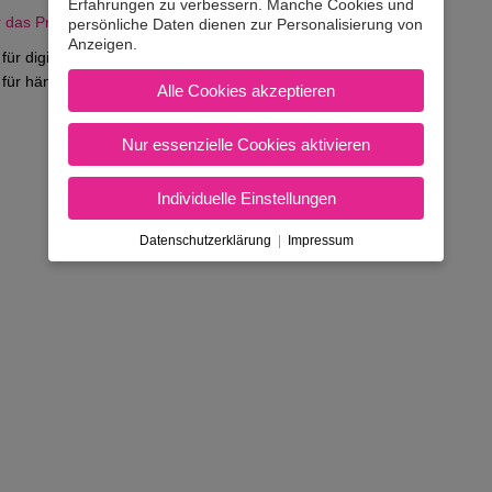
Erfahrungen zu verbessern. Manche Cookies und
 das Protokoll aus und füllst es händisch aus.
persönliche Daten dienen zur Personalisierung von
Anzeigen.
 für digitales Mitschreiben
 für händisches Mitschreiben
Alle Cookies akzeptieren
Nur essenzielle Cookies aktivieren
Individuelle Einstellungen
AGB & Inhaberdaten
|
Kontakt
Nicht in Österreich? Land wec
Datenschutzerklärung
|
Impressum