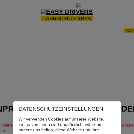
ZUR STARTSEITE
|
WEBTRAINING
|
FAQ
FAHRSCHULE YBBS
HRPARK
|
AKTIONEN
|
INFOS
|
ÜBUNGSPLATZ
|
FA
FAHRLEHRER*INNEN AUSBILDUNG
|
KONTAKT
NPROTOKOLL ZUM DOWNLOADE
DATENSCHUTZ­EINSTELLUNGEN
Wir verwenden Cookies auf unserer Website.
Einige von ihnen sind unerlässlich, während
 deine Kilometer online mitschreiben und dir dann das Protokoll abspe
andere uns helfen, diese Website und Ihre
ken.