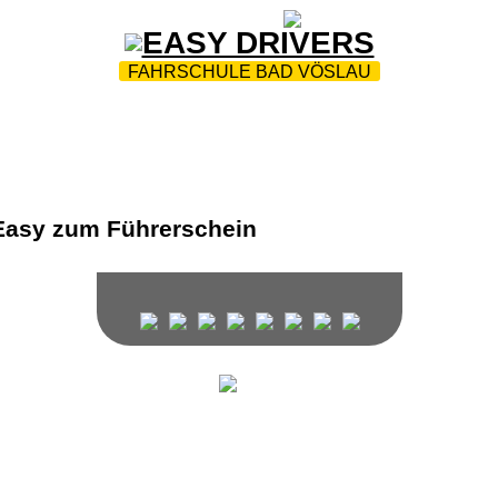
ZUR STARTSEITE
|
WEBTRAINING
|
FAQ
FAHRSCHULE BAD VÖSLAU
HRPARK
|
UNSERE FAHRSCHULE - HEREINSPAZIERT
|
|
COMPUTERPRÜFUNGSTERMINE
|
DOWNLOADS
|
EA
Y DRIVERS BAD VÖSLAU / BERNDORF
|
AKTION NO RO
KONTAKT
Wir unterrichten in den folgenden Sprachen: