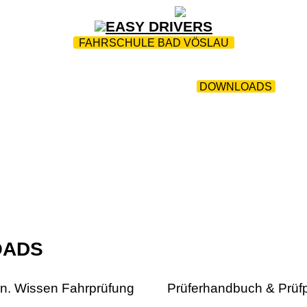
ZUR STARTSEITE
|
WEBTRAINING
|
FAQ
FAHRSCHULE BAD VÖSLAU
HRPARK
|
UNSERE FAHRSCHULE - HEREINSPAZIERT
|
|
COMPUTERPRÜFUNGSTERMINE
|
DOWNLOADS
|
EA
Y DRIVERS BAD VÖSLAU / BERNDORF
|
AKTION NO RO
KONTAKT
OADS
hn. Wissen Fahrprüfung
Prüferhandbuch & Prüfp