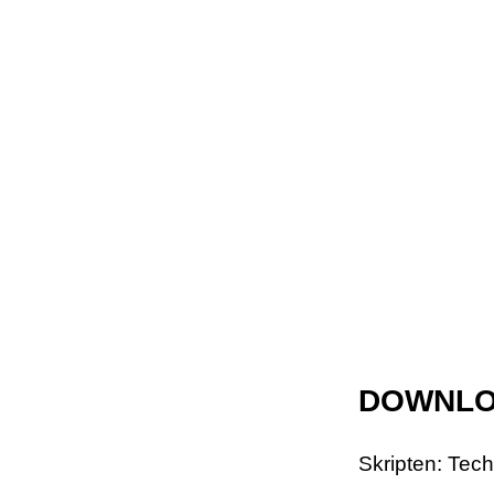
ZURÜCK 
HOME
|
TEAM
|
FU
ERSTE HILFE KURSE
TIK TOK KANAL EAS
DOWNL
Skripten: Tec