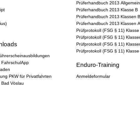
Prüferhandbuch 2013 Allgemein
ipt
Prüferhandbuch 2013 Klasse B
Prüferhandbuch 2013 Klassen 
ius)
Prüferhandbuch 2013 Klassen 
Prüfprotokoll (FSG § 11) Klasse
Prüfprotokoll (FSG § 11) Klass
nloads
Prüfprotokoll (FSG § 11) Klasse
Prüfprotokoll (FSG § 11) Klass
ührerscheinausbildungen
e FahrschulApp
Enduro-Training
 Baden
ung PKW für Privatfahrten
Anmeldeformular
s Bad Vöslau
AGB & Inhaberdaten
|
Amtlicher Tarif
|
Kontakt
Nicht in Österreich? Land wec