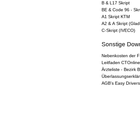
B & L17 Skript
BE & Code 96 - Skr
A1 Skript KTM
A2 & A Skript (Glad
C-Skript (IVECO)
Sonstige Dow
Nebenkosten der F
Leitfaden CTOnlin
Ärzteliste - Bezirk
Überlassungserklär
AGB's Easy Driver
Impressum
|
Datenschutzerklärung
|