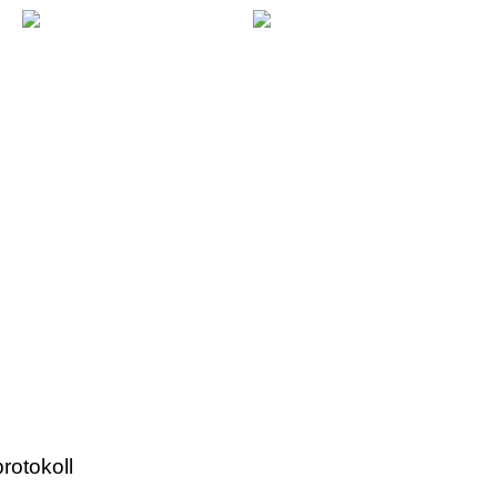
DER ÜBUNGSPLATZ
|
SY ENDURO TRAINING
|
ADRUNNING
|
JOBS
|
rotokoll