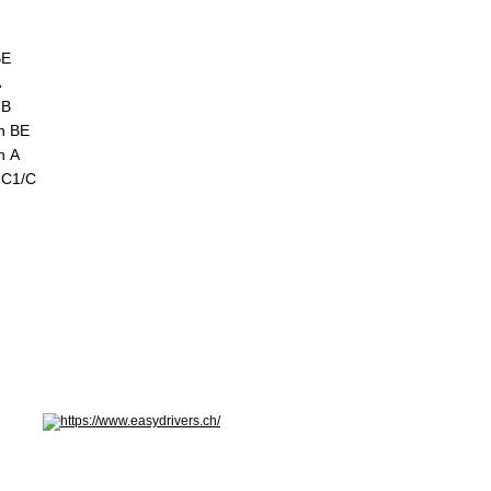
BE
A
 B
en BE
n A
e C1/C
hseln: