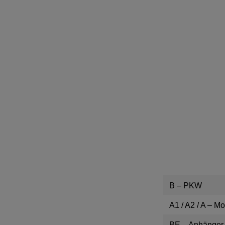
ZURÜCK 
HOME
|
TEAM
|
B – PKW
A1 / A2 / A – Mo
BE – Anhänger