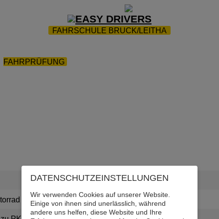
ZUR STARTSEITE
|
WEBTRAINING
|
FAQ
FAHRSCHULE BRUCK/LEITHA
FUHRPARK
|
AKTIONEN
|
TERMINE ZUR ANMELDUNG
FAHRPRÜFUNG
|
FAQ
|
ÜBUNGSPLATZ
|
KONTAKT
DATENSCHUTZ­EINSTELLUNGEN
Wir verwenden Cookies auf unserer Website.
torrad
Einige von ihnen sind unerlässlich, während
andere uns helfen, diese Website und Ihre
 zu PKW